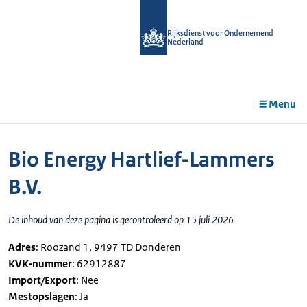
r de
tent
Rijksdienst voor Ondernemend
Nederland
Menu
Bio Energy Hartlief-Lammers
B.V.
De inhoud van deze pagina is gecontroleerd op 15 juli 2026
Adres
: Roozand 1, 9497 TD Donderen
KVK-nummer
: 62912887
Import/Export
: Nee
Mestopslagen
: Ja