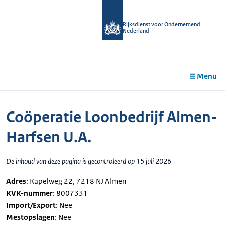
r de
tent
Rijksdienst voor Ondernemend
Nederland
Menu
Coöperatie Loonbedrijf Almen-
Harfsen U.A.
De inhoud van deze pagina is gecontroleerd op 15 juli 2026
Adres
: Kapelweg 22, 7218 NJ Almen
KVK-nummer
: 8007331
Import/Export
: Nee
Mestopslagen
: Nee