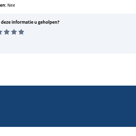
gen
: Nee