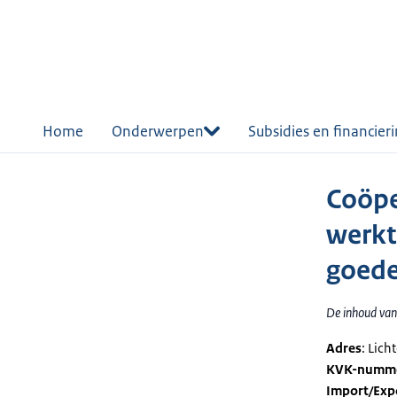
r de
tent
Home
Onderwerpen
Subsidies en financier
Coöpe
werkt
goede
De inhoud van 
Adres
: Lic
KVK-numm
Import/Exp