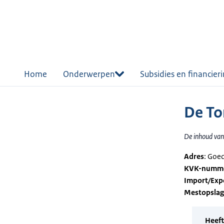
r de
tent
Home
Onderwerpen
Subsidies en financier
De To
De inhoud van 
Adres
: Goe
KVK-numm
Import/Exp
Mestopsla