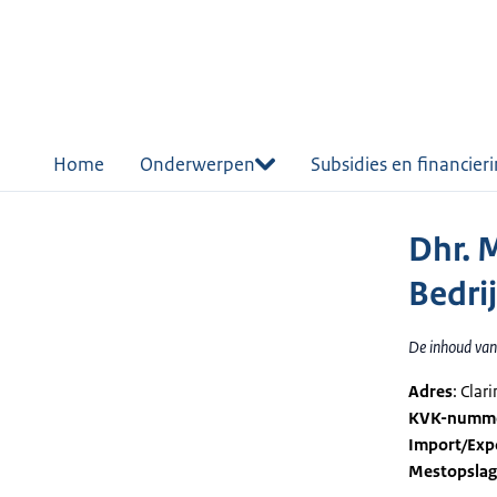
r de
tent
Home
Onderwerpen
Subsidies en financier
Dhr. M
Bedrij
De inhoud van 
Adres
: Cla
KVK-numm
Import/Exp
Mestopsla