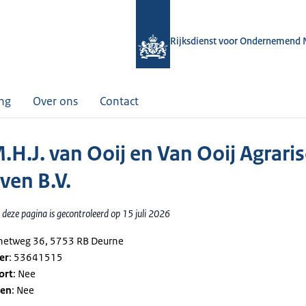
Rijksdienst voor Ondernemend 
ing
Over ons
Contact
.H.J. van Ooij en Van Ooij Agrari
ven B.V.
deze pagina is gecontroleerd op 15 juli 2026
rinetweg 36, 5753 RB Deurne
er
: 53641515
ort
: Nee
gen
: Nee