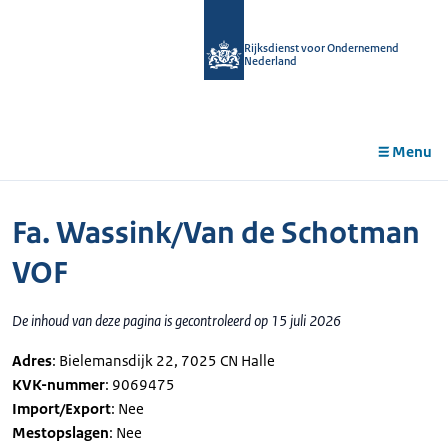
r de
tent
Rijksdienst voor Ondernemend
Nederland
Menu
Fa. Wassink/Van de Schotman
VOF
De inhoud van deze pagina is gecontroleerd op 15 juli 2026
Adres
: Bielemansdijk 22, 7025 CN Halle
KVK-nummer
: 9069475
Import/Export
: Nee
Mestopslagen
: Nee