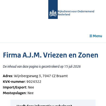
r de
tent
Rijksdienst voor Ondernemend
Nederland
Menu
Firma A.J.M. Vriezen en Zonen
De inhoud van deze pagina is gecontroleerd op 15 juli 2026
Adres
: Wijnbergseweg 3, 7047 CZ Braamt
KVK-nummer
: 9024322
Import/Export
: Nee
Mestopslagen
: Nee