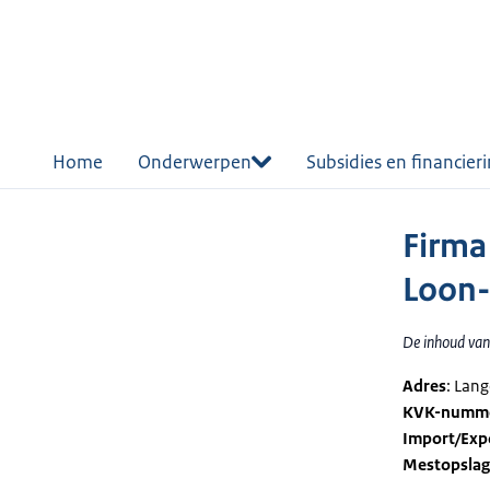
r de
tent
Home
Onderwerpen
Subsidies en financier
Firma
Loon-
De inhoud van 
Adres
: Lan
KVK-numm
Import/Exp
Mestopsla