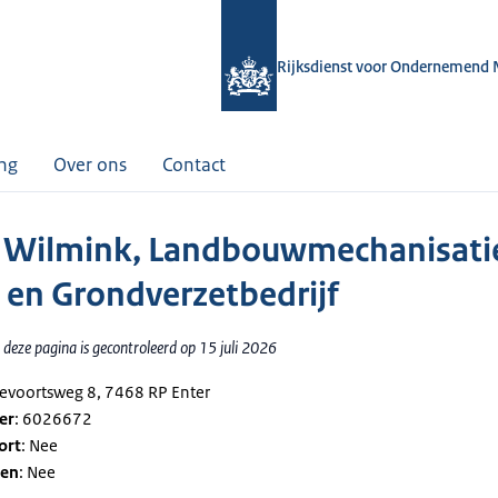
Rijksdienst voor Ondernemend 
ing
Over ons
Contact
 Wilmink, Landbouwmechanisatie
 en Grondverzetbedrijf
deze pagina is gecontroleerd op 15 juli 2026
gevoortsweg 8, 7468 RP Enter
er
: 6026672
ort
: Nee
gen
: Nee