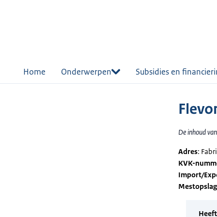
r de
tent
Home
Onderwerpen
Subsidies en financier
Flevo
De inhoud van 
Adres
: Fab
KVK-numm
Import/Exp
Mestopsla