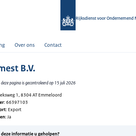
Rijksdienst voor Ondernemend 
ing
Over ons
Contact
mest B.V.
deze pagina is gecontroleerd op 15 juli 2026
rieksweg 1, 8304 AT Emmeloord
er
: 66397103
ort
: Export
gen
: Ja