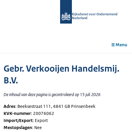
r de
tent
Rijksdienst voor Ondernemend
Nederland
Menu
Gebr. Verkooijen Handelsmij.
B.V.
De inhoud van deze pagina is gecontroleerd op 15 juli 2026
Adres
: Beeksestraat 111, 4841 GB Prinsenbeek
KVK-nummer
: 20076062
Import/Export
: Export
Mestopslagen
: Nee