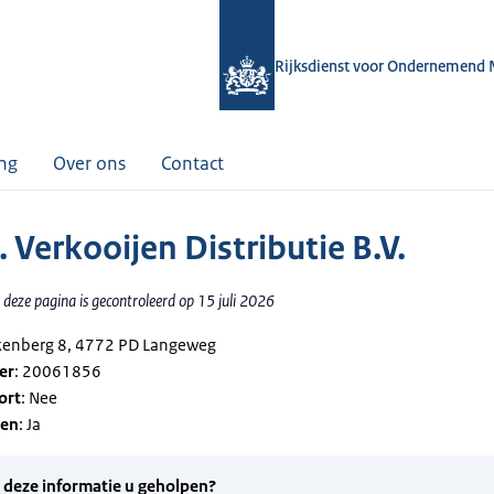
Rijksdienst voor Ondernemend 
ing
Over ons
Contact
 Verkooijen Distributie B.V.
deze pagina is gecontroleerd op 15 juli 2026
kenberg 8, 4772 PD Langeweg
er
: 20061856
ort
: Nee
gen
: Ja