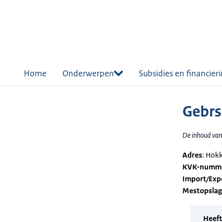
r de
tent
Home
Onderwerpen
Subsidies en financier
Gebrs.
De inhoud van 
Adres
: Hok
KVK-numm
Import/Exp
Mestopsla