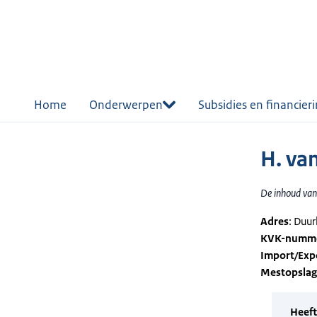
r de
tent
Home
Onderwerpen
Subsidies en financier
H. va
De inhoud van 
Adres
: Duu
KVK-numm
Import/Exp
Mestopsla