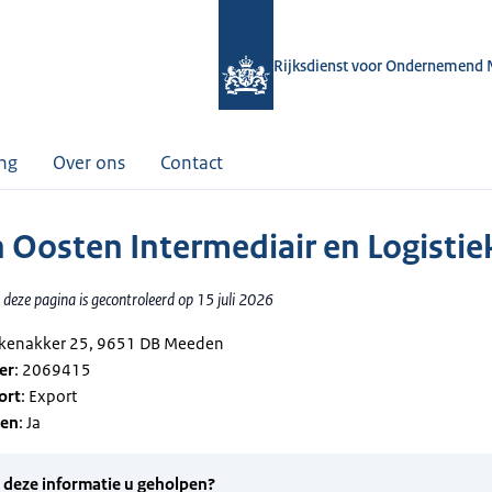
Rijksdienst voor Ondernemend 
ing
Over ons
Contact
n Oosten Intermediair en Logistiek
deze pagina is gecontroleerd op 15 juli 2026
rkenakker 25, 9651 DB Meeden
er
: 2069415
ort
: Export
gen
: Ja