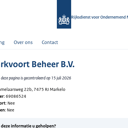
Rijksdienst voor Ondernemend 
ing
Over ons
Contact
rkvoort Beheer B.V.
deze pagina is gecontroleerd op 15 juli 2026
mmelaarsweg 22b, 7475 RJ Markelo
er
: 69086524
ort
: Nee
gen
: Nee