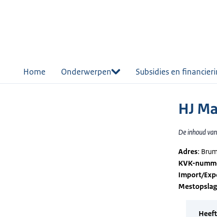
r de
tent
Home
Onderwerpen
Subsidies en financier
HJ Ma
De inhoud van 
Adres
: Bru
KVK-numm
Import/Exp
Mestopsla