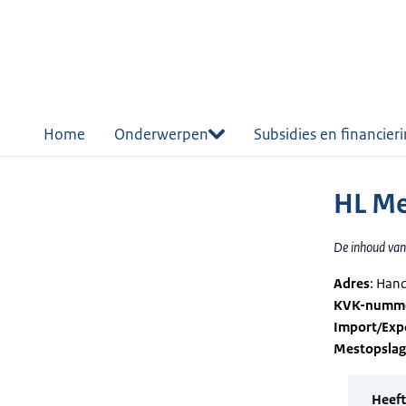
r de
tent
Home
Onderwerpen
Subsidies en financier
HL Me
De inhoud van 
Adres
: Han
KVK-numm
Import/Exp
Mestopsla