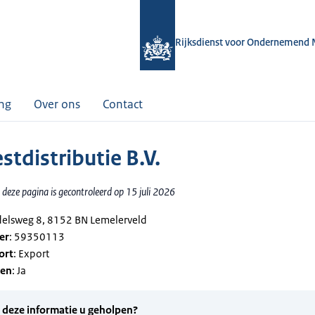
Rijksdienst voor Ondernemend 
ing
Over ons
Contact
stdistributie B.V.
deze pagina is gecontroleerd op 15 juli 2026
delsweg 8, 8152 BN Lemelerveld
er
: 59350113
ort
: Export
gen
: Ja