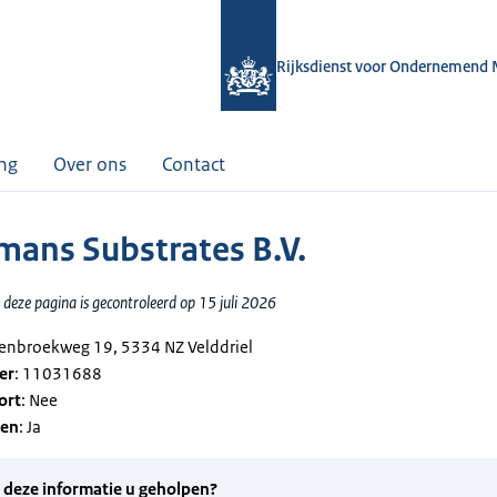
Rijksdienst voor Ondernemend 
ing
Over ons
Contact
ans Substrates B.V.
deze pagina is gecontroleerd op 15 juli 2026
tenbroekweg 19, 5334 NZ Velddriel
er
: 11031688
ort
: Nee
gen
: Ja