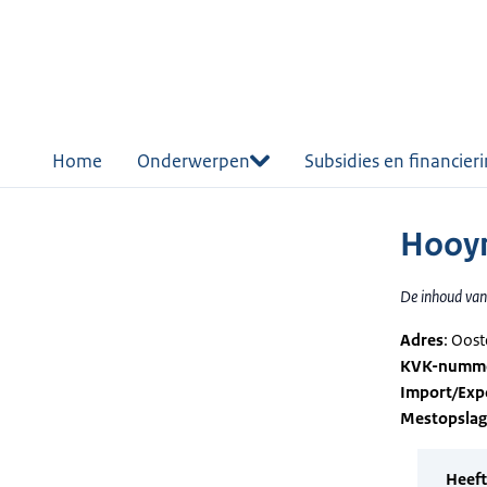
r de
tent
Home
Onderwerpen
Subsidies en financier
Hooym
De inhoud van 
Adres
: Oos
KVK-numm
Import/Exp
Mestopsla