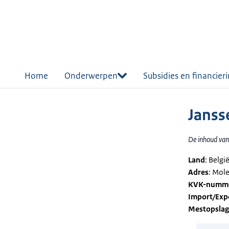
r de
tent
Home
Onderwerpen
Subsidies en financier
Janss
De inhoud van 
Land
: Belgi
Adres
: Mol
KVK-numm
Import/Exp
Mestopsla