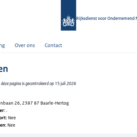
Rijksdienst voor Ondernemend 
ing
Over ons
Contact
en
deze pagina is gecontroleerd op 15 juli 2026
ë
enbaan 26, 2387 87 Baarle-Hertog
er
: .
ort
: Nee
gen
: Nee