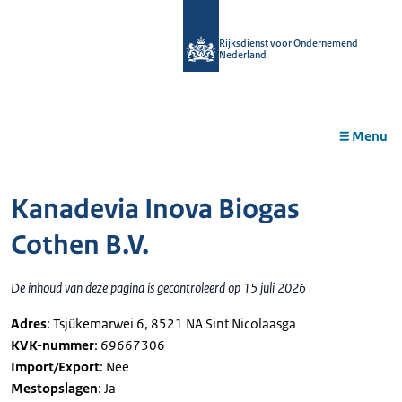
r de
tent
Rijksdienst voor Ondernemend
Nederland
Menu
Kanadevia Inova Biogas
Cothen B.V.
De inhoud van deze pagina is gecontroleerd op 15 juli 2026
Adres
: Tsjûkemarwei 6, 8521 NA Sint Nicolaasga
KVK-nummer
: 69667306
Import/Export
: Nee
Mestopslagen
: Ja