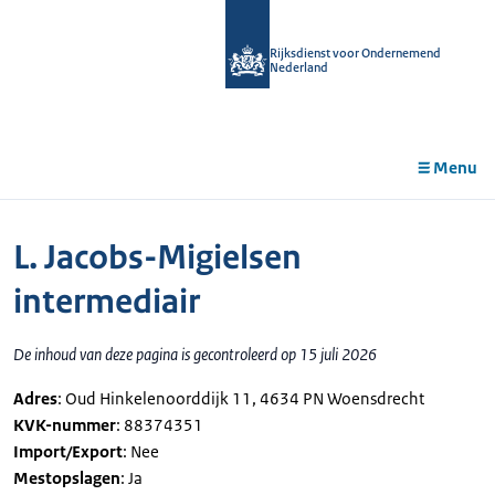
r de
tent
Rijksdienst voor Ondernemend
Nederland
Menu
L. Jacobs-Migielsen
intermediair
De inhoud van deze pagina is gecontroleerd op 15 juli 2026
Adres
: Oud Hinkelenoorddijk 11, 4634 PN Woensdrecht
KVK-nummer
: 88374351
Import/Export
: Nee
Mestopslagen
: Ja