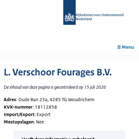
r de
tent
Rijksdienst voor Ondernemend
Nederland
Menu
L. Verschoor Fourages B.V.
De inhoud van deze pagina is gecontroleerd op 15 juli 2026
Adres
: Oude Ban 23a, 4285 TG Woudrichem
KVK-nummer
: 18112858
Import/Export
: Export
Mestopslagen
: Nee