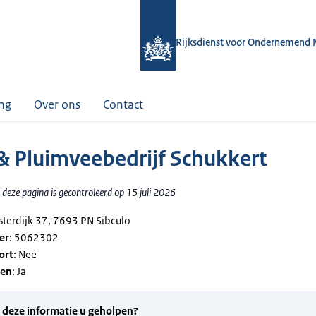
Rijksdienst voor Ondernemend 
ing
Over ons
Contact
& Pluimveebedrijf Schukkert
deze pagina is gecontroleerd op 15 juli 2026
sterdijk 37, 7693 PN Sibculo
er
: 5062302
ort
: Nee
gen
: Ja