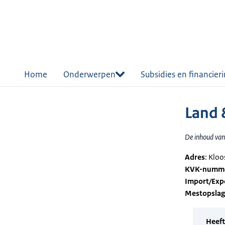
r de
tent
Home
Onderwerpen
Subsidies en financier
Land 
De inhoud van 
Adres
: Kloo
KVK-numm
Import/Exp
Mestopsla