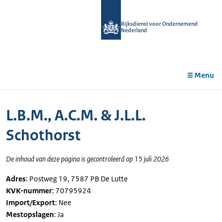
r de
tent
Rijksdienst voor Ondernemend
Nederland
Menu
L.B.M., A.C.M. & J.L.L.
Schothorst
De inhoud van deze pagina is gecontroleerd op 15 juli 2026
Adres
: Postweg 19, 7587 PB De Lutte
KVK-nummer
: 70795924
Import/Export
: Nee
Mestopslagen
: Ja