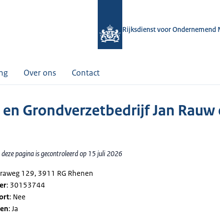
Rijksdienst voor Ondernemend 
ing
Over ons
Contact
 en Grondverzetbedrijf Jan Rauw 
deze pagina is gecontroleerd op 15 juli 2026
eraweg 129, 3911 RG Rhenen
er
: 30153744
ort
: Nee
gen
: Ja