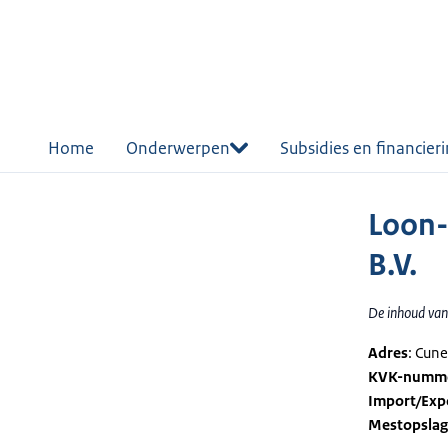
r de
tent
Home
Onderwerpen
Subsidies en financier
Loon-
B.V.
De inhoud van 
Adres
: Cun
KVK-numm
Import/Exp
Mestopsla