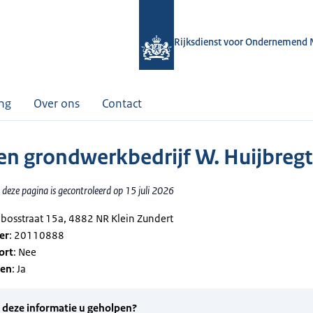
Rijksdienst voor Ondernemend 
ing
Over ons
Contact
en grondwerkbedrijf W. Huijbregt
deze pagina is gecontroleerd op 15 juli 2026
mbosstraat 15a, 4882 NR Klein Zundert
er
: 20110888
ort
: Nee
gen
: Ja