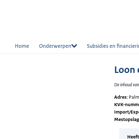
r de
tent
Home
Onderwerpen
Subsidies en financier
Loon 
De inhoud van 
Adres
: Pal
KVK-numm
Import/Exp
Mestopsla