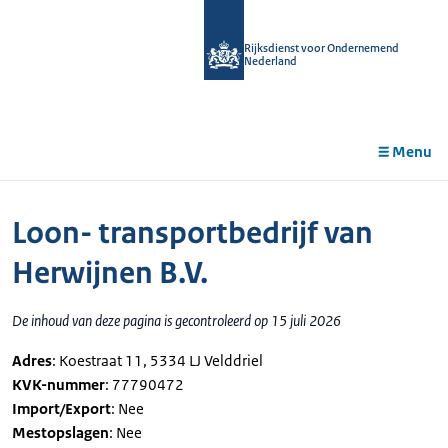
r de
tent
Rijksdienst voor Ondernemend
Nederland
Menu
Loon- transportbedrijf van
Herwijnen B.V.
De inhoud van deze pagina is gecontroleerd op 15 juli 2026
Adres
: Koestraat 11, 5334 LJ Velddriel
KVK-nummer
: 77790472
Import/Export
: Nee
Mestopslagen
: Nee