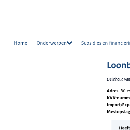
r de
tent
Home
Onderwerpen
Subsidies en financier
Loonb
De inhoud van 
Adres
: Bût
KVK-numm
Import/Exp
Mestopsla