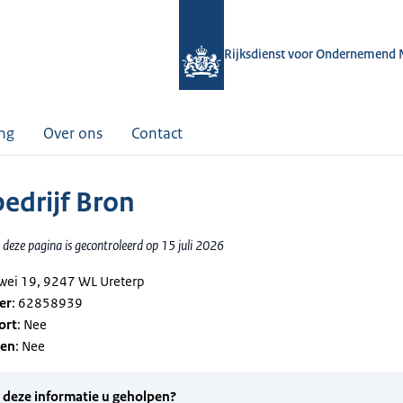
Rijksdienst voor Ondernemend 
ing
Over ons
Contact
edrijf Bron
deze pagina is gecontroleerd op 15 juli 2026
ewei 19, 9247 WL Ureterp
er
: 62858939
ort
: Nee
gen
: Nee