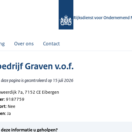
Rijksdienst voor Ondernemend 
ing
Over ons
Contact
drijf Graven v.o.f.
deze pagina is gecontroleerd op 15 juli 2026
dweerdijk 7a, 7152 CE Eibergen
er
: 9187759
ort
: Nee
gen
: Ja