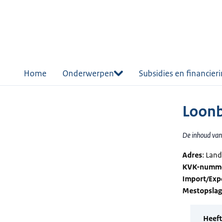
r de
tent
Home
Onderwerpen
Subsidies en financier
Loonbe
De inhoud van 
Adres
: Lan
KVK-numm
Import/Exp
Mestopsla