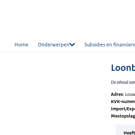
r de
tent
Home
Onderwerpen
Subsidies en financier
Loonbe
De inhoud van 
Adres
: Lou
KVK-numm
Import/Exp
Mestopsla