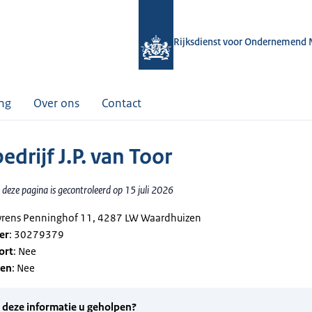
Rijksdienst voor Ondernemend 
ing
Over ons
Contact
drijf J.P. van Toor
deze pagina is gecontroleerd op 15 juli 2026
wrens Penninghof 11, 4287 LW Waardhuizen
er
: 30279379
ort
: Nee
gen
: Nee