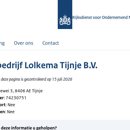
Rijksdienst voor Ondernemend 
ing
Over ons
Contact
edrijf Lolkema Tijnje B.V.
deze pagina is gecontroleerd op 15 juli 2026
kewei 3, 8406 AE Tijnje
er
: 74230751
ort
: Nee
gen
: Nee