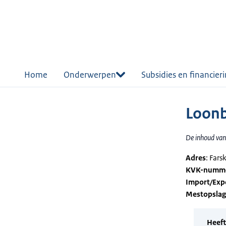
r de
tent
Home
Onderwerpen
Subsidies en financier
Loonb
De inhoud van 
Adres
: Fars
KVK-numm
Import/Exp
Mestopsla