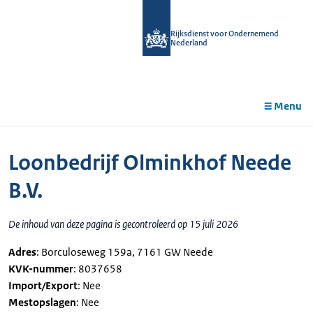
r de
tent
Rijksdienst voor Ondernemend
Nederland
Menu
Loonbedrijf Olminkhof Neede
B.V.
De inhoud van deze pagina is gecontroleerd op 15 juli 2026
Adres
: Borculoseweg 159a, 7161 GW Neede
KVK-nummer
: 8037658
Import/Export
: Nee
Mestopslagen
: Nee