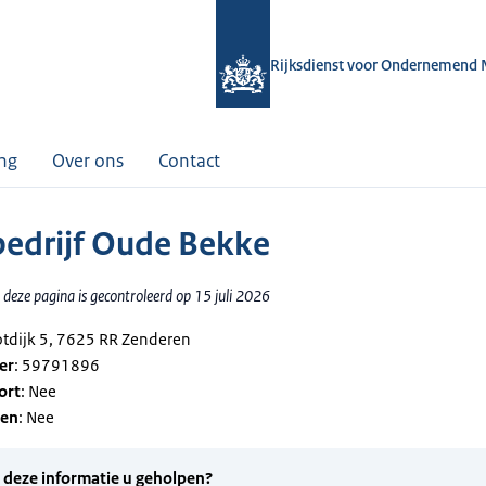
Rijksdienst voor Ondernemend 
ing
Over ons
Contact
edrijf Oude Bekke
deze pagina is gecontroleerd op 15 juli 2026
ootdijk 5, 7625 RR Zenderen
er
: 59791896
ort
: Nee
gen
: Nee