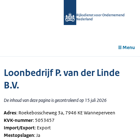
r de
tent
Rijksdienst voor Ondernemend
Nederland
Menu
Loonbedrijf P. van der Linde
B.V.
De inhoud van deze pagina is gecontroleerd op 15 juli 2026
Adres
: Roekebosscheweg 3a, 7946 KE Wanneperveen
KVK-nummer
: 5053457
Import/Export
: Export
Mestopslagen
: Ja