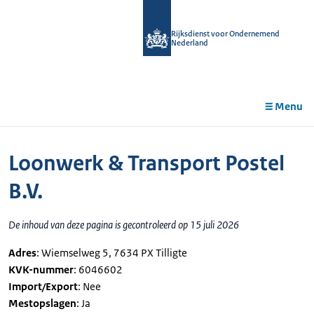
r de
tent
Rijksdienst voor Ondernemend
Nederland
Menu
Loonwerk & Transport Postel
B.V.
De inhoud van deze pagina is gecontroleerd op 15 juli 2026
Adres
: Wiemselweg 5, 7634 PX Tilligte
KVK-nummer
: 6046602
Import/Export
: Nee
Mestopslagen
: Ja