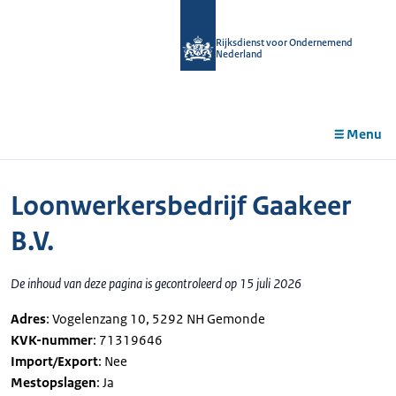
r de
tent
Rijksdienst voor Ondernemend
Nederland
Menu
Loonwerkersbedrijf Gaakeer
B.V.
De inhoud van deze pagina is gecontroleerd op 15 juli 2026
Adres
: Vogelenzang 10, 5292 NH Gemonde
KVK-nummer
: 71319646
Import/Export
: Nee
Mestopslagen
: Ja