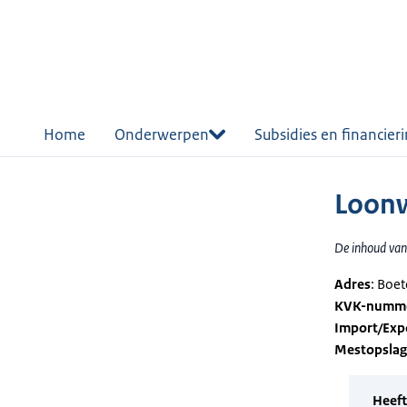
r de
tent
Home
Onderwerpen
Subsidies en financier
Loonw
De inhoud van 
Adres
: Boe
KVK-numm
Import/Exp
Mestopsla