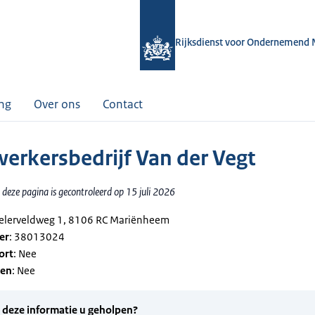
Rijksdienst voor Ondernemend 
ing
Over ons
Contact
erkersbedrijf Van der Vegt
deze pagina is gecontroleerd op 15 juli 2026
telerveldweg 1, 8106 RC Mariënheem
er
: 38013024
ort
: Nee
gen
: Nee