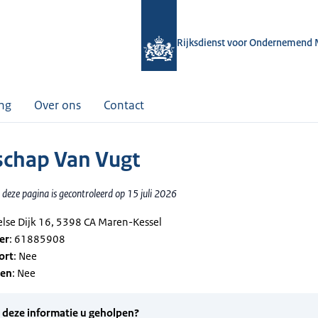
Rijksdienst voor Ondernemend 
ing
Over ons
Contact
chap Van Vugt
deze pagina is gecontroleerd op 15 juli 2026
selse Dijk 16, 5398 CA Maren-Kessel
er
: 61885908
ort
: Nee
gen
: Nee