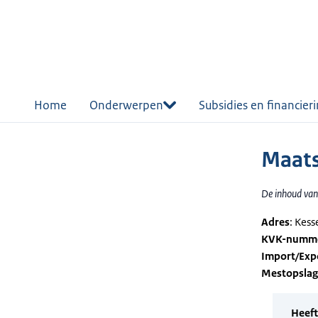
r de
tent
Home
Onderwerpen
Subsidies en financier
Maats
De inhoud van 
Adres
: Kes
KVK-numm
Import/Exp
Mestopsla