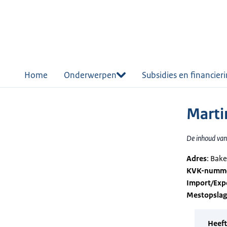
r de
tent
Home
Onderwerpen
Subsidies en financier
Marti
De inhoud van 
Adres
: Bak
KVK-numm
Import/Exp
Mestopsla