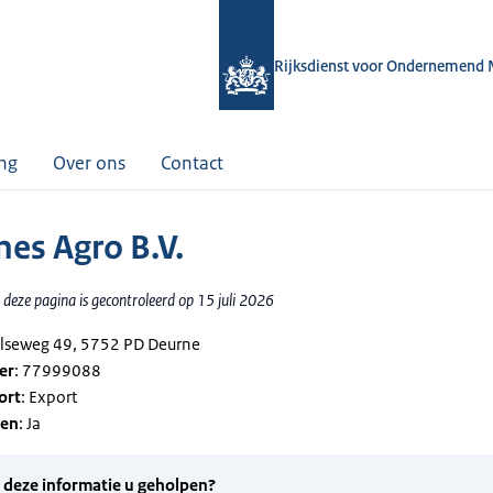
Rijksdienst voor Ondernemend 
ing
Over ons
Contact
nes Agro B.V.
deze pagina is gecontroleerd op 15 juli 2026
elseweg 49, 5752 PD Deurne
er
: 77999088
ort
: Export
gen
: Ja