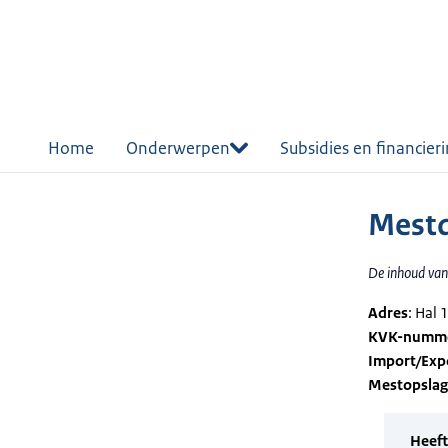
r de
tent
Home
Onderwerpen
Subsidies en financier
Mestdi
De inhoud van 
Adres
: Hal
KVK-numm
Import/Exp
Mestopsla