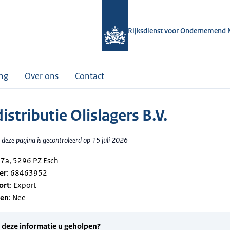
Rijksdienst voor Ondernemend 
ing
Over ons
Contact
stributie Olislagers B.V.
deze pagina is gecontroleerd op 15 juli 2026
 17a, 5296 PZ Esch
er
: 68463952
ort
: Export
gen
: Nee