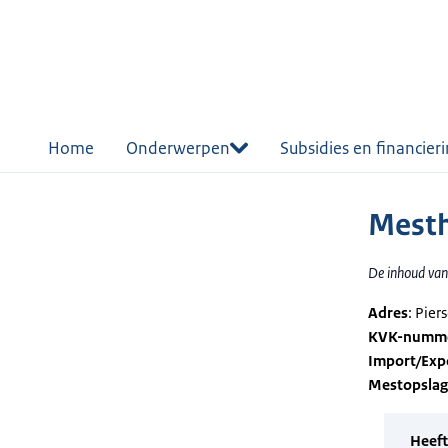
r de
tent
Home
Onderwerpen
Subsidies en financier
Mesth
De inhoud van 
Adres
: Pie
KVK-numm
Import/Exp
Mestopsla