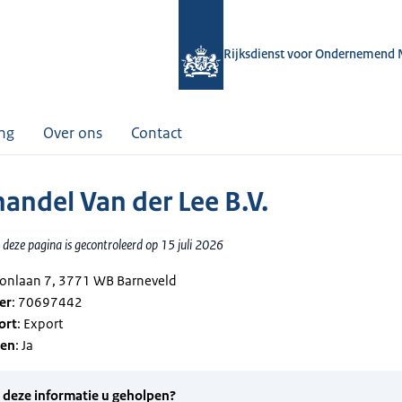
Rijksdienst voor Ondernemend 
ing
Over ons
Contact
andel Van der Lee B.V.
deze pagina is gecontroleerd op 15 juli 2026
rsonlaan 7, 3771 WB Barneveld
er
: 70697442
ort
: Export
gen
: Ja