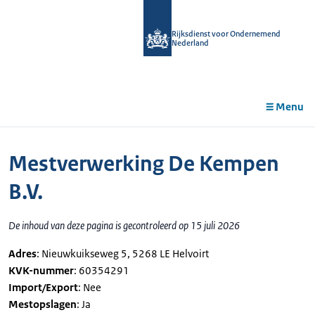
r de
tent
Rijksdienst voor Ondernemend
Nederland
Menu
Mestverwerking De Kempen
B.V.
De inhoud van deze pagina is gecontroleerd op 15 juli 2026
Adres
: Nieuwkuikseweg 5, 5268 LE Helvoirt
KVK-nummer
: 60354291
Import/Export
: Nee
Mestopslagen
: Ja