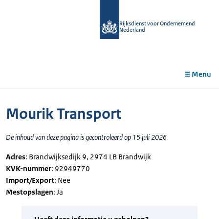
r de
tent
Rijksdienst voor Ondernemend
Nederland
Menu
Mourik Transport
De inhoud van deze pagina is gecontroleerd op 15 juli 2026
Adres
: Brandwijksedijk 9, 2974 LB Brandwijk
KVK-nummer
: 92949770
Import/Export
: Nee
Mestopslagen
: Ja