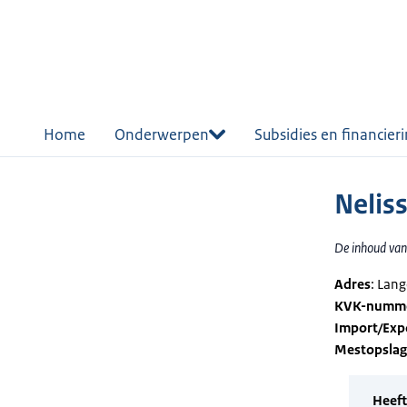
r de
tent
Home
Onderwerpen
Subsidies en financier
Nelis
De inhoud van 
Adres
: Lan
KVK-numm
Import/Exp
Mestopsla