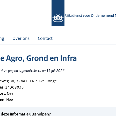
Rijksdienst voor Ondernemend 
ing
Over ons
Contact
se Agro, Grond en Infra
deze pagina is gecontroleerd op 15 juli 2026
geweg 80, 3244 BH Nieuwe-Tonge
er
: 24308033
ort
: Nee
gen
: Nee