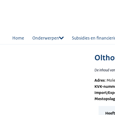
r de
tent
Home
Onderwerpen
Subsidies en financier
Oltho
De inhoud van 
Adres
: Mol
KVK-numm
Import/Exp
Mestopsla