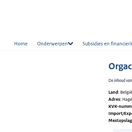
r de
tent
Home
Onderwerpen
Subsidies en financier
Orga
De inhoud van 
Land
: Belgi
Adres
: Hag
KVK-numm
Import/Exp
Mestopsla