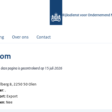
Rijksdienst voor Ondernemend 
ing
Over ons
Contact
com
deze pagina is gecontroleerd op 15 juli 2026
ë
elberg 8, 2250 50 Olen
er
: .
ort
: Export
gen
: Nee