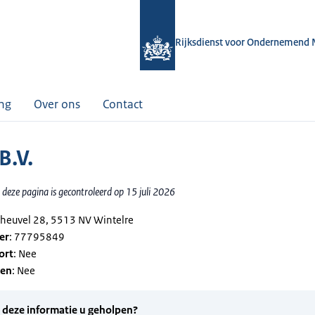
Rijksdienst voor Ondernemend 
ing
Over ons
Contact
B.V.
deze pagina is gecontroleerd op 15 juli 2026
theuvel 28, 5513 NV Wintelre
er
: 77795849
ort
: Nee
gen
: Nee