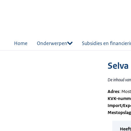
r de
tent
Home
Onderwerpen
Subsidies en financier
Selva 
De inhoud van 
Adres
: Mos
KVK-numm
Import/Exp
Mestopsla