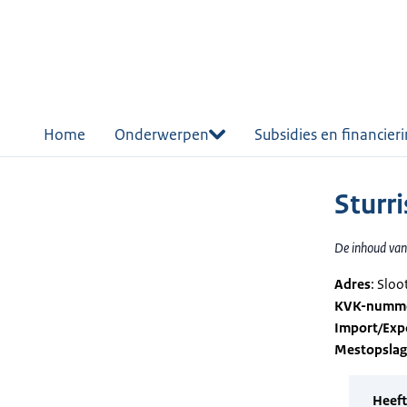
r de
tent
Home
Onderwerpen
Subsidies en financier
Sturr
De inhoud van 
Adres
: Sloo
KVK-numm
Import/Exp
Mestopsla