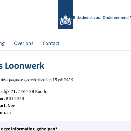
Rijksdienst voor Ondernemend 
ing
Over ons
Contact
is Loonwerk
deze pagina is gecontroleerd op 15 juli 2026
tsdijk 21, 7261 SB Ruurlo
er
: 8031074
ort
: Nee
gen
: Ja