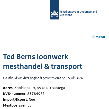
r de
tent
Rijksdienst voor Ondernemend
Nederland
Menu
Ted Berns loonwerk
mesthandel & transport
De inhoud van deze pagina is gecontroleerd op 15 juli 2026
Adres
: Kooisloot 19, 8538 RD Bantega
KVK-nummer
: 83784985
Import/Export
: Nee
Mestopslagen
: Ja