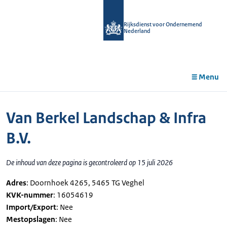
r de
tent
Rijksdienst voor Ondernemend
Nederland
Menu
Van Berkel Landschap & Infra
B.V.
De inhoud van deze pagina is gecontroleerd op 15 juli 2026
Adres
: Doornhoek 4265, 5465 TG Veghel
KVK-nummer
: 16054619
Import/Export
: Nee
Mestopslagen
: Nee