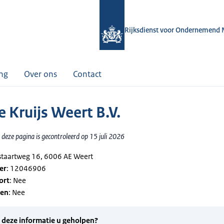
Rijksdienst voor Ondernemend 
ing
Over ons
Contact
e Kruijs Weert B.V.
deze pagina is gecontroleerd op 15 juli 2026
kstaartweg 16, 6006 AE Weert
er
: 12046906
ort
: Nee
gen
: Nee