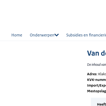
r de
tent
Home
Onderwerpen
Subsidies en financier
Van d
De inhoud van 
Adres
: Kla
KVK-numm
Import/Exp
Mestopsla