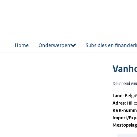
r de
tent
Home
Onderwerpen
Subsidies en financier
Vanho
De inhoud van 
Land
: Belgi
Adres
: Hil
KVK-numm
Import/Exp
Mestopsla