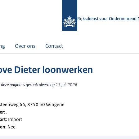
Rijksdienst voor Ondernemend 
ing
Over ons
Contact
ve Dieter loonwerken
deze pagina is gecontroleerd op 15 juli 2026
ë
lesteenweg 66, 8750 50 Wingene
er
: .
ort
: Import
gen
: Nee