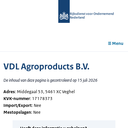
r de
tent
Rijksdienst voor Ondernemend
Nederland
Menu
VDL Agroproducts B.V.
De inhoud van deze pagina is gecontroleerd op 15 juli 2026
Adres
: Middegaal 53, 5461 XC Veghel
KVK-nummer
: 17178373
Import/Export
: Nee
Mestopslagen
: Nee